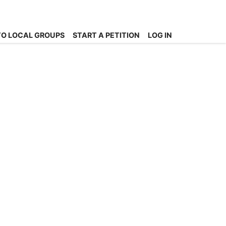
O LOCAL GROUPS
START A PETITION
LOG IN