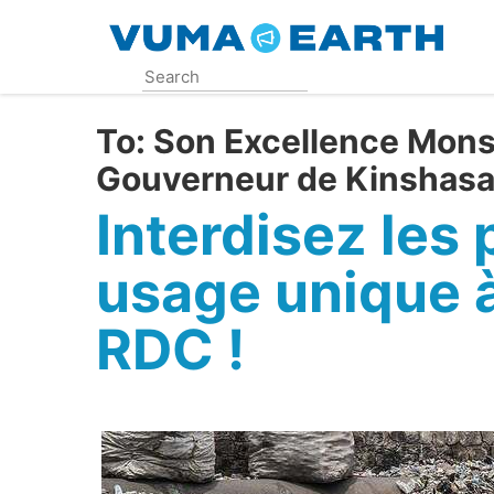
Skip
to
main
content
To:
Son Excellence Mons
Gouverneur de Kinshas
Interdisez les 
usage unique 
RDC !