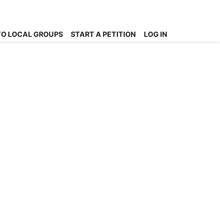
O LOCAL GROUPS
START A PETITION
LOG IN