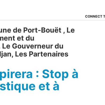
CONNECT T
ne de Port-Bouët , Le
ment et du
 Le Gouverneur du
jan, Les Partenaires
irera : Stop à
astique et à