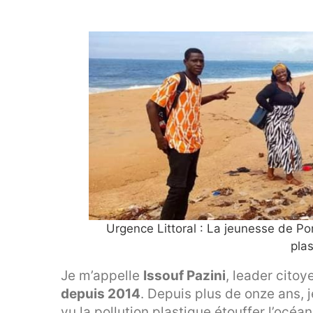
Urgence Littoral : La jeunesse de Por
plas
Je m’appelle
Issouf Pazini
, leader citoy
depuis 2014
. Depuis plus de onze ans, 
vu la pollution plastique étouffer l’océan,