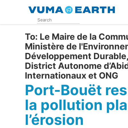
Skip
to
main
content
To:
Le Maire de la Commu
Ministère de l'Environne
Développement Durable,
District Autonome d’Abid
Internationaux et ONG
Port-Bouët resp
la pollution pl
l’érosion